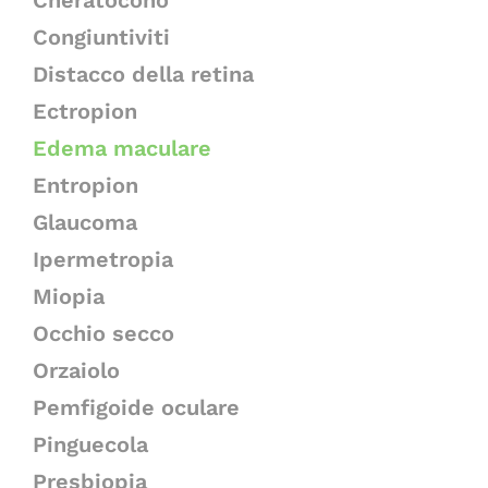
Cheratocono
Congiuntiviti
Distacco della retina
Ectropion
Edema maculare
Entropion
Glaucoma
Ipermetropia
Miopia
Occhio secco
Orzaiolo
Pemfigoide oculare
Pinguecola
Presbiopia