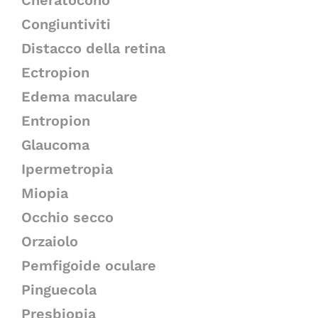
Cheratocono
Congiuntiviti
Distacco della retina
Ectropion
Edema maculare
Entropion
Glaucoma
Ipermetropia
Miopia
Occhio secco
Orzaiolo
Pemfigoide oculare
Pinguecola
Presbiopia