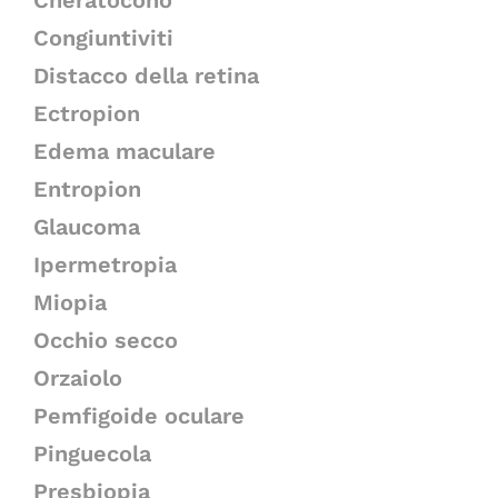
Cheratocono
Congiuntiviti
Distacco della retina
Ectropion
Edema maculare
Entropion
Glaucoma
Ipermetropia
Miopia
Occhio secco
Orzaiolo
Pemfigoide oculare
Pinguecola
Presbiopia