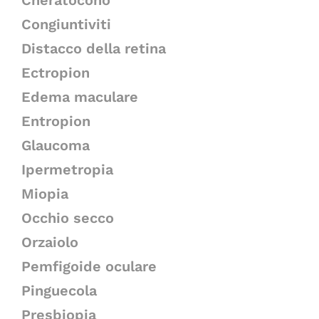
Cheratocono
Congiuntiviti
Distacco della retina
Ectropion
Edema maculare
Entropion
Glaucoma
Ipermetropia
Miopia
Occhio secco
Orzaiolo
Pemfigoide oculare
Pinguecola
Presbiopia